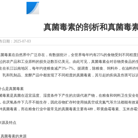
公司新闻
真菌毒素的剖析和真菌毒
日期：2025-07-03
菌毒素在自然界中广泛存在，有数据统计，全世界每年约有25%的食物受到不同程度
起的农产品和工业原料的损失达数百亿美元。由此可见，真菌毒素会对谷物类食品的
生在长江以南地区，每年约使粮食减产3%~7%。据调查，除粮食、饲料外，在油料
、乳和乳制品、发酵产品中都发现了不同程度的真菌毒素，其引起的疾病及伤害可以
 什么是真菌毒素
菌毒素是真菌在适宜温度、湿度条件下产生的次级代谢产物，在粮食和饲料卫生安全
，在厌氧条件下几乎不能生存，因此谷物贮存时使用抽真空或充氮气等方法都能有效避
种真菌毒素，而在粮食行业中最常见的真菌毒素主要有4种，即黄曲霉毒素、玉米赤霉
 来源及特点
.1 真菌毒素的来源