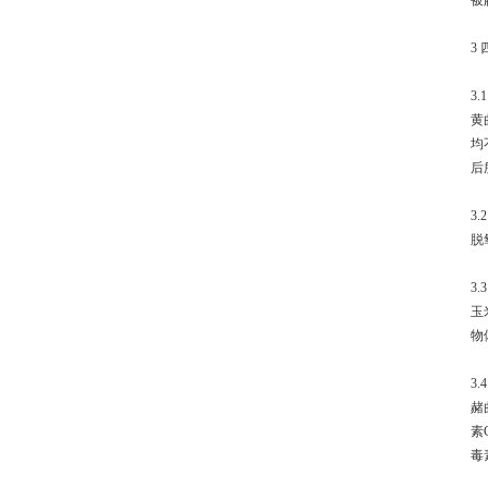
被
3
3
黄
均
后
3
脱
3
玉
物
3
赭
素
毒