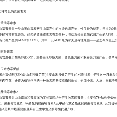
解除，从而释放出真菌毒素，危害动物及人体健康。
 四种常见的真菌毒素
.1 黄曲霉毒素
曲霉毒素是一类由黄曲霉和寄生曲霉产生的次级代谢产物，性质较为稳定，溶点为268
不能将其有效去除。已知的黄曲霉毒素有20多种，包括直接由真菌代谢产生的AFB1、AF
所代谢产生的AFM1和AFM2。其中，以AFB1最为常见且毒性最强——是迄今为止
.2 呕吐毒素
氧雪腐镰刀菌烯醇(DON)，主要由禾谷镰刀菌、黄色镰刀菌和燕麦镰刀菌产生，是单
.3 玉米赤霉烯酮
米赤霉烯酮(ZEN)是由多种镰刀菌(主要由禾谷镰刀产生)在代谢过程中产生的一种非
体内存在，并作为植物体内的一种激素来调控植物的生长，例如小麦、大豆、棉花等
.4 赭曲霉毒素A
曲霉毒素是由曲霉属和青霉属的某些霉菌结合产生的真菌毒素，主要有7种结构类似物
C、赭曲霉毒素D、甲酯化的赭曲霉毒素A及甲酯化或乙酯化的赭曲霉毒素B。从对谷
素A是其中最重要的且具有卫生学意义的霉菌代谢产物。