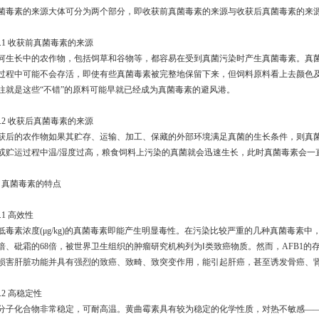
菌毒素的来源大体可分为两个部分，即收获前真菌毒素的来源与收获后真菌毒素的来
.1.1 收获前真菌毒素的来源
何生长中的农作物，包括饲草和谷物等，都容易在受到真菌污染时产生真菌毒素。真
过程中可能不会存活，即使有些真菌毒素被完整地保留下来，但饲料原料看上去颜色
往就是这些“不错”的原料可能早就已经成为真菌毒素的避风港。
.1.2 收获后真菌毒素的来源
获后的农作物如果其贮存、运输、加工、保藏的外部环境满足真菌的生长条件，则真
或贮运过程中温/湿度过高，粮食饲料上污染的真菌就会迅速生长，此时真菌毒素会一
.2 真菌毒素的特点
2.1 高效性
低毒素浓度(μg/kg)的真菌毒素即能产生明显毒性。在污染比较严重的几种真菌毒素中，
0倍、砒霜的68倍，被世界卫生组织的肿瘤研究机构列为Ⅰ类致癌物质。然而，AFB1
损害肝脏功能并具有强烈的致癌、致畸、致突变作用，能引起肝癌，甚至诱发骨癌、
2.2 高稳定性
分子化合物非常稳定，可耐高温。黄曲霉素具有较为稳定的化学性质，对热不敏感——即