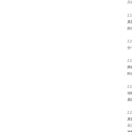
只
2.
真
的
2.
分
2.
两
时
2.
动
易
2.
真
示