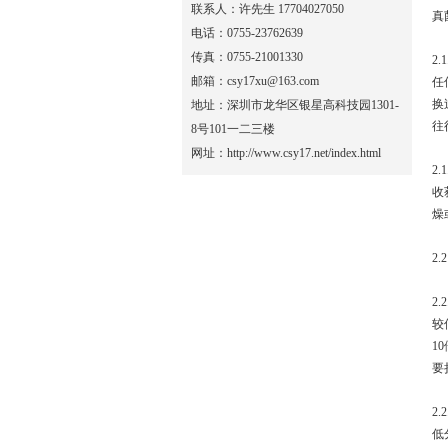
联系人：许先生 17704027050
真
电话：0755-23762639
传真：0755-21001330
2
邮箱：csy17xu@163.com
任
换
地址：深圳市龙华区银星高科技园1301-
往
8号101一二三楼
网址：http://www.csy17.net/index.html
2
收
燥
2
2.
较
1
要
2.
低