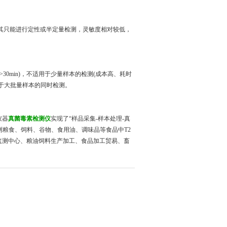
其只能进行定性或半定量检测，灵敏度相对较低，
0min)，不适用于少量样本的检测(成本高、耗时
于大批量样本的同时检测。
仪器
真菌毒素检测仪
实现了“样品采集-样本处理-真
测粮食、饲料、谷物、食用油、调味品等食品中T2
监测中心、粮油饲料生产加工、食品加工贸易、畜