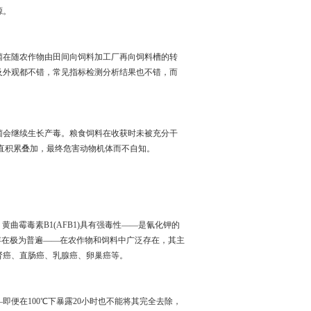
源。
菌在随农作物由田间向饲料加工厂再向饲料槽的转
及外观都不错，常见指标检测分析结果也不错，而
菌会继续生长产毒。粮食饲料在收获时未被充分干
直积累叠加，最终危害动物机体而不自知。
黄曲霉毒素B1(AFB1)具有强毒性——是氰化钾的
的存在极为普遍——在农作物和饲料中广泛存在，其主
肾癌、直肠癌、乳腺癌、卵巢癌等。
便在100℃下暴露20小时也不能将其完全去除，