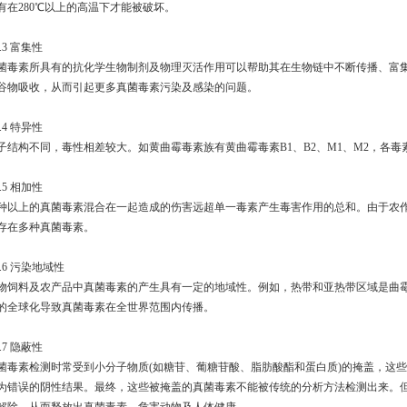
有在280℃以上的高温下才能被破坏。
2.3 富集性
菌毒素所具有的抗化学生物制剂及物理灭活作用可以帮助其在生物链中不断传播、富
谷物吸收，从而引起更多真菌毒素污染及感染的问题。
2.4 特异性
子结构不同，毒性相差较大。如黄曲霉毒素族有黄曲霉毒素B1、B2、M1、M2，各毒
2.5 相加性
种以上的真菌毒素混合在一起造成的伤害远超单一毒素产生毒害作用的总和。由于农
存在多种真菌毒素。
2.6 污染地域性
物饲料及农产品中真菌毒素的产生具有一定的地域性。例如，热带和亚热带区域是曲
的全球化导致真菌毒素在全世界范围内传播。
2.7 隐蔽性
菌毒素检测时常受到小分子物质(如糖苷、葡糖苷酸、脂肪酸酯和蛋白质)的掩盖，这
为错误的阴性结果。最终，这些被掩盖的真菌毒素不能被传统的分析方法检测出来。