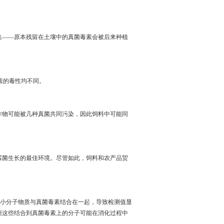
集——原本残留在土壤中的真菌毒素会被后来种植
素的毒性均不同。
作物可能被几种真菌共同污染，因此饲料中可能同
霉菌生长的最佳环境。尽管如此，饲料和农产品贸
些小分子物质与真菌毒素结合在一起，导致检测值显
但这些结合到真菌毒素上的分子可能在消化过程中