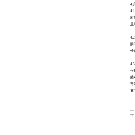
4
4
胶
且
4
酶
长
4
根
菌
毒
禽
上
下