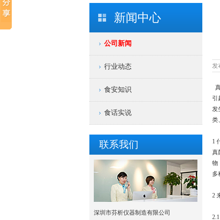
新闻中心
公司新闻
发布
行业动态
真
食安知识
引
发
食话实说
类
1
联系我们
真
物
多
2
深圳市芬析仪器制造有限公司
2