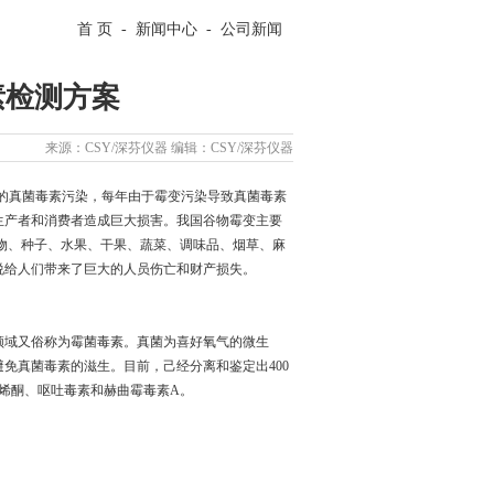
首 页
-
新闻中心
-
公司新闻
素检测方案
来源：CSY/深芬仪器 编辑：CSY/深芬仪器
的真菌毒素污染，每年由于霉变污染导致真菌毒素
生产者和消费者造成巨大损害。我国谷物霉变主要
作物、种子、水果、干果、蔬菜、调味品、烟草、麻
说给人们带来了巨大的人员伤亡和财产损失。
领域又俗称为霉菌毒素。真菌为喜好氧气的微生
免真菌毒素的滋生。目前，己经分离和鉴定出400
烯酮、呕吐毒素和赫曲霉毒素A。