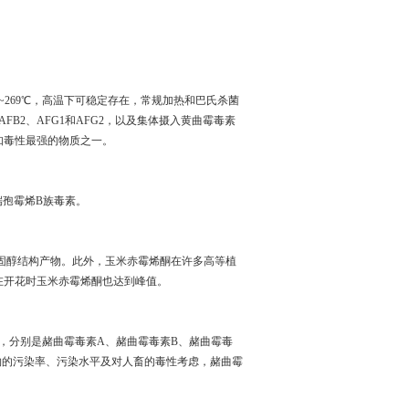
~269℃，高温下可稳定存在，常规加热和巴氏杀菌
B2、AFG1和AFG2，以及集体摄入黄曲霉毒素
已知毒性最强的物质之一。
端孢霉烯B族毒素。
类固醇结构产物。此外，玉米赤霉烯酮在许多高等植
在开花时玉米赤霉烯酮也达到峰值。
，分别是赭曲霉毒素A、赭曲霉毒素B、赭曲霉毒
物的污染率、污染水平及对人畜的毒性考虑，赭曲霉