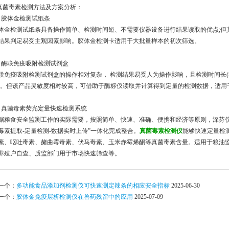
.真菌毒素检测方法及方案分析：
.1 胶体金检测试纸条
体金检测试纸条具备操作简单、检测时间短、不需要仪器设备进行结果读取的优点;但
结果判定易受主观因素影响。胶体金检测卡适用于大批量样本的初次筛选。
.2 酶联免疫吸附检测试剂盒
联免疫吸附检测试剂盒的操作相对复杂， 检测结果易受人为操作影响，且检测时间长(>3
)。但该产品灵敏度相对较高，可借助于酶标仪读取并计算得到定量的检测数据，适用
.3 真菌毒素荧光定量快速检测系统
据粮食安全监测工作的实际需要，按照简单、快速、准确、便携和经济等原则，深芬
毒素提取-定量检测-数据实时上传”一体化完成整合。
真菌毒素检测仪
能够快速定量检
素、呕吐毒素、赭曲霉毒素、伏马毒素、玉米赤霉烯酮等真菌毒素含量。适用于粮油
养殖户自查、质监部门用于市场快速筛查等。
一个：
多功能食品添加剂检测仪可快速测定辣条的相应安全指标
2025-06-30
一个：
胶体金免疫层析检测仪在兽药残留中的应用
2025-07-09