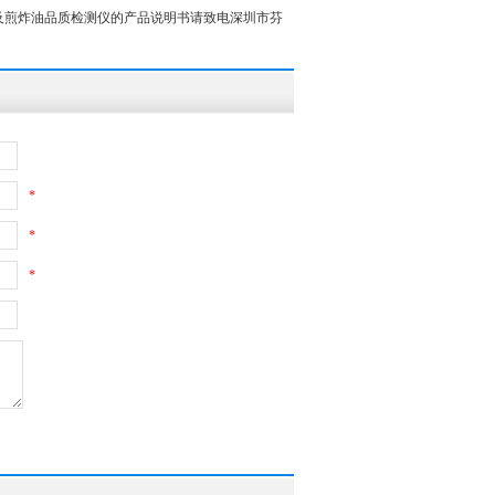
及煎炸油品质检测仪的产品说明书请致电深圳市芬
*
*
*