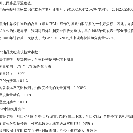
可以同步显示温度值。
产品并获得国家知识产权保护专利证书号：201630160172.5发明专利号：201620525800
用油中总极性物质的含量（即％TPM）可作为衡量油脂品质的一个好指标，因此，许
30％作为法定界限。我国对煎炸油脂安全性极为重视，早在1986年颁布第一部食用植
；2003年进行第二次修改，为GB7102.1-2003,其中规定极性组分含量≤27％。
炸油品质检测仪技术参数：
操作便捷，现场检验，可在各种使用环境下测量
测量范围：0% 至40% 极性化合物
测量精度： ± 2%
TPM分辨率：0.1 %
具备常温及高温检测，油温度检测的测量范围：0-200°C
温度测量精度：± 1°C
温度分辨率：0.1°C
2.4寸触摸屏操作
报警功能：可自动判断合格/自行设置TPM报警上下线，可自动统计合格率方便用户
配置蓝牙数据传送，可实现数据无线发送及实时打印
（选配）
检测数据可实时保存并按照时间查询，至少可储存500万条数据