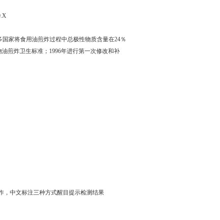
.X
多国家将食用油煎炸过程中总极性物质含量在24％
物油煎炸卫生标准；1996年进行第一次修改和补
操作，中文标注三种方式醒目提示检测结果