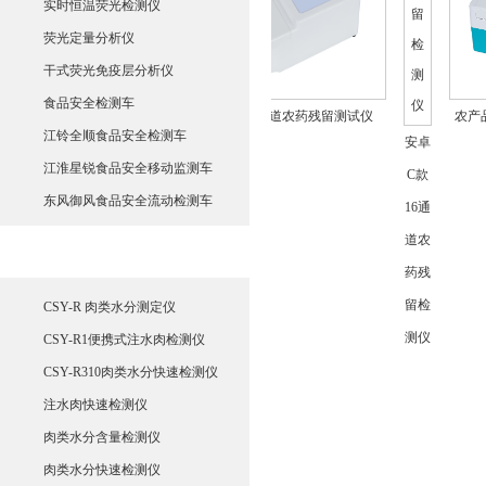
实时恒温荧光检测仪
荧光定量分析仪
农药残
干式荧光免疫层分析仪
留检测
食品安全检测车
残留检测仪
安卓A款10通道农药残留测试仪
农产品承诺
仪
江铃全顺食品安全检测车
安卓
CSY-
江淮星锐食品安全移动监测车
C款
N10
东风御风食品安全流动检测车
16通
道农
肉类水分测定仪
药残
留检
CSY-R 肉类水分测定仪
测仪
CSY-R1便携式注水肉检测仪
CSY-R310肉类水分快速检测仪
注水肉快速检测仪
肉类水分含量检测仪
肉类水分快速检测仪