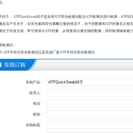
点。
TP拭子、 ATPQuickSwab拭子是采用ATP荧光检测法配合ATP检测仪进行检测，ATP拭子
酶反应产生光子，在荧光素和荧光素酶过量的情况下，光子的数量和ATP的量呈正相
测光子的发光值，即可推算出ATP的量，从而推算出微生物的数量，得到检测物体被
用检测仪：
SY-ATP手持式荧光检测仪以及其他厂家ATP手持式荧光检测仪
在线订购
采购产品：
联系人：
电话：
邮箱：
采购标题：