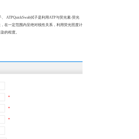
、 ATPQuickSwab拭子是利用ATP与荧光素-荧光
关，在一定范围内呈绝对线性关系，利用荧光照度计
污染的程度。
*
*
*